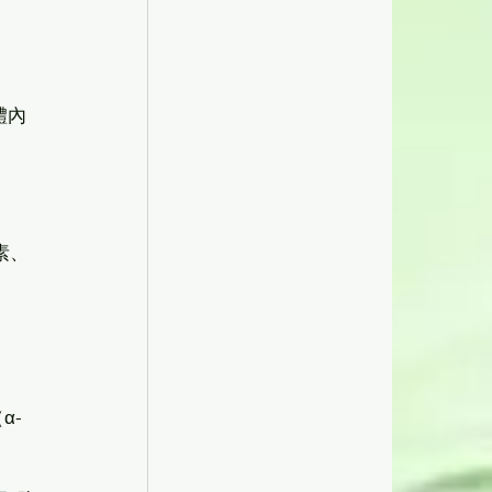
體內
素、
α- 