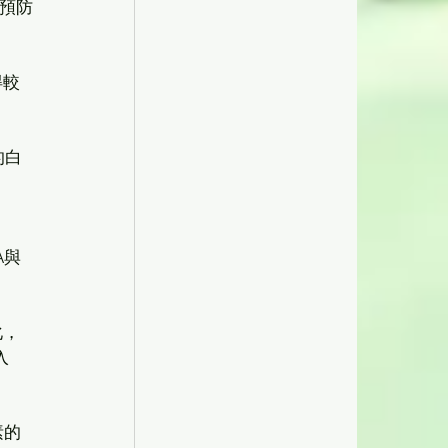
，預防
得較
的白
A與
化，
入
素的