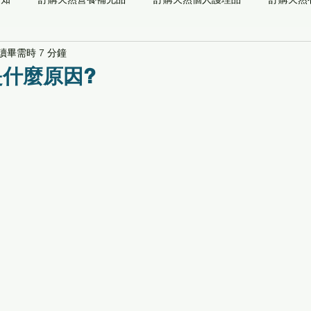
讀畢需時 7 分鐘
儀器
能量系列
預防醫學檢測
自然醫學
功能/草本/
什麼原因?
最新通知
推薦閱讀
專業顧問
關愛社會[養生寶高電位