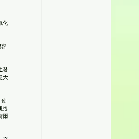
氫化
程容
生發
患大
，使
細胞
荷爾