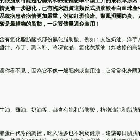
的假脂肪可能是心臟病和癌症罹患率不斷上升的最根本原因
情更進一步惡化，已有臨床證實這類反式脂肪酸令白血球產
系統病患者病情更加嚴重，例如紅斑狼瘡、類風濕關節炎、
酸是最糟糕的脂肪，一定要儘量避免食用！
含有氫化脂肪酸或部份氫化脂肪酸。例如：人造奶油、洋芋
醬汁、布丁、調味料、冷凍食品、氫化蔬菜油（炸薯條的高
讓你看不見，因為它不像一般肥肉或食用油，它常常化身隱
牛油、雞油、奶油等，都含有飽和脂肪酸，植物油飽和脂肪
脂蛋白代謝的調控，吃入過多也不利於健康，建議每日脂肪