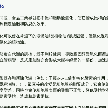
化
問題，食品工業界就把不飽和脂肪酸氫化，使它變成飽和的
到穩定油脂和防腐的效果。
化可以使在常溫下的液體油脂(植物油)變成固體，但氫化過
氫化的植物油。 
脂蛋白代謝的調控，最不利於健康，導致膽固醇受氧化而產
血管病變；反式脂肪酸亦會形成大腦神經元的一部份，加速
常儲存和新陳代謝（例如：干擾δ-6-去飽和轉化酵素的作用
-亞麻油酸。），最直接的改變是細胞膜的脂質成分，它會使
率變差，同時也會使細胞膜表面的受體不正常，降低受體對
島素受體，造成胰島素阻抗。