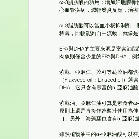
ω-3脂肪酸的功用：增加細胞膜彈
心血管疾病，減輕發炎反應，治療
ω-3脂肪酸可以當血小板抑制劑
稀薄，比較能夠自由流動，就像是
EPA與DHA的主要來源是富含
肉魚則僅含少量的EPA與DHA，
紫蘇、亞麻仁、菜籽等蔬菜油都含有
（Flaxseed oil；Linsee
DHA，它只含有豐富的α-亞麻油酸
紫蘇油、亞麻仁油可算是素食者ω
原則上還是直接作為醬汁使用為佳
口。另外，海藻纇也含有α-亞麻
雖然植物油中的α-亞麻油酸可以在