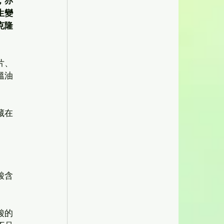
，亦
生變
克隆
片、
溫油
藏在
酸含
酸的