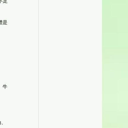
不足
體是
、牛
油、