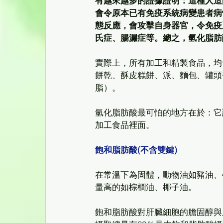
有越來越多的證據證明：這種人造
會令原本已有免疫系統病變患者病
態反應，會攻擊自身器官，令免疫
氏症、腸漏症等。總之，氫化脂肪
實際上，所有加工和精製食品，均
餅乾、酥皮糕餅、派、麵包、罐頭
脂）。
氫化脂肪酸最可怕的地方在於：它
加工食品裡面。
飽和脂肪酸(不含雙鍵)
在常溫下為固體，動物油如豬油、
量高的如棕櫚油、椰子油。 
飽和脂肪酸對肝臟細胞的膽固醇與