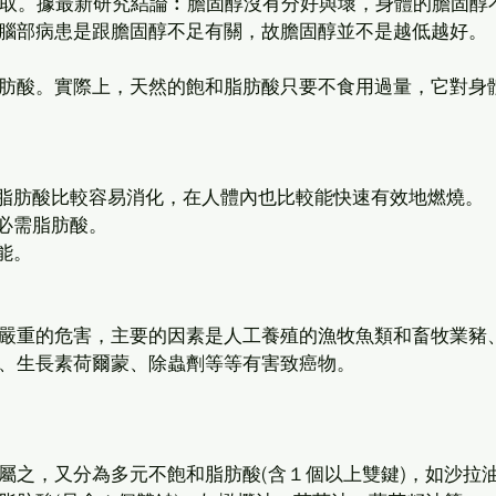
攝取。據最新研究結論︰膽固醇沒有分好與壞，身體的膽固醇
腦部病患是跟膽固醇不足有關，故膽固醇並不是越低越好。
肪酸。實際上，天然的飽和脂肪酸只要不食用過量，它對身
和脂肪酸比較容易消化，在人體內也比較能快速有效地燃燒。
些必需脂肪酸。
能。
嚴重的危害，主要的因素是人工養殖的漁牧魚類和畜牧業豬
、生長素荷爾蒙、除蟲劑等等有害致癌物。
屬之，又分為多元不飽和脂肪酸(含１個以上雙鍵)，如沙拉