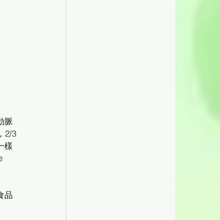
動脈
2/3
一樣
 
食品