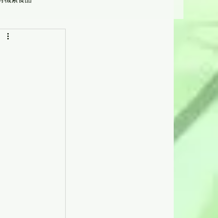
營養學
受惠機構及人士]