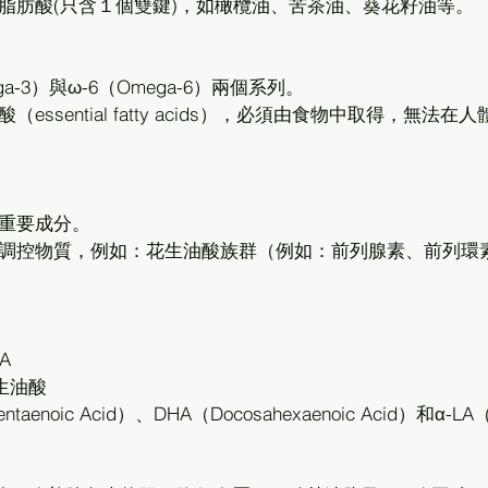
脂肪酸(只含１個雙鍵)，如橄欖油、苦茶油、葵花籽油等。
-3）與ω-6（Omega-6）兩個系列。
sential fatty acids），必須由食物中取得，無法在人
重要成分。
調控物質，例如：花生油酸族群（例如：前列腺素、前列環
A
花生油酸
aenoic Acid）、DHA（Docosahexaenoic Acid）和α-LA（
。