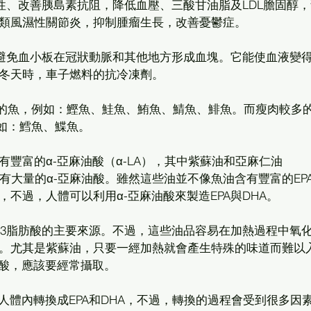
性、改善胰島素抗阻，降低血壓、三酸甘油脂及LDL膽固醇
類風濕性關節炎，抑制腫瘤生長，改善憂鬱症。
，避免血小板在冠狀動脈和其他地方形成血塊。它能使血液變
冬天時，車子燃料的抗冷凍劑。
油脂的魚，例如：鰹魚、鮭魚、鮪魚、鯖魚、鯡魚。而瘦肉較多
例如：鱈魚、鰈魚。
豐富的α-亞麻油酸（α-LA），其中紫蘇油和亞麻仁油
d oil）就含有大量的α-亞麻油酸。雖然這些油並不像魚油含有豐富的EP
，不過，人體可以利用α-亞麻油酸來製造EPA與DHA。
-3脂肪酸的主要來源。不過，這些油品容易在加熱過程中氧
。尤其是紫蘇油，只要一經加熱就會產生特殊的味道而難以
油酸，應該要經常攝取。
人體內轉換成EPA和DHA，不過，轉換的過程會受到很多因