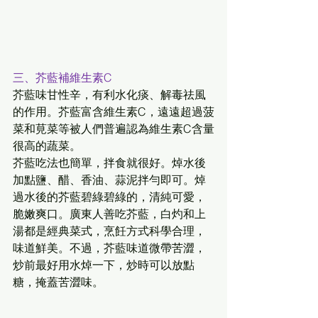
三、芥藍補維生素C
芥藍味甘性辛，有利水化痰、解毒祛風
的作用。芥藍富含維生素C，遠遠超過菠
菜和莧菜等被人們普遍認為維生素C含量
很高的蔬菜。
芥藍吃法也簡單，拌食就很好。焯水後
加點鹽、醋、香油、蒜泥拌勻即可。焯
過水後的芥藍碧綠碧綠的，清純可愛，
脆嫩爽口。廣東人善吃芥藍，白灼和上
湯都是經典菜式，烹飪方式科學合理，
味道鮮美。不過，芥藍味道微帶苦澀，
炒前最好用水焯一下，炒時可以放點
糖，掩蓋苦澀味。