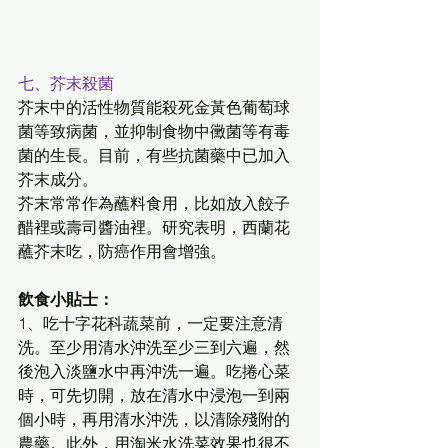
七、芥末殺菌
芥末中的活性物質能殺死金黃色葡萄球
菌等致病菌，並抑制食物中黴菌等有毒
菌的生長。目前，有些抗菌藥中已加入
芥末成分。
芥末常常作為蘸料食用，比如放入餃子
醋裡或壽司醬油裡。研究表明，西蘭花
蘸芥末吃，防癌作用會增強。
飲食小貼士：
1、吃十字花科蔬菜前，一定要注意清
洗。至少用清水沖洗至少三到六遍，然
後泡入淡鹽水中再沖洗一遍。吃捲心菜
時，可先切開，放在清水中浸泡一到兩
個小時，再用清水沖洗，以清除殘附的
農藥。此外，用淘米水洗菜效果也很不