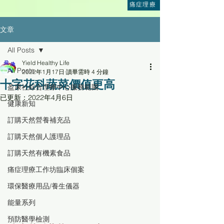
痛症理療
文章
All Posts
Yield Healthy Life
All Posts
2022年1月17日
讀畢需時 4 分鐘
十字花科蔬菜價值更高
盈康社綜合理療中心服務範圍
已更新：
2022年4月6日
健康新知
訂購天然營養補充品
訂購天然個人護理品
訂購天然有機素食品
痛症理療工作坊臨床個案
環保醫療用品/養生儀器
能量系列
預防醫學檢測