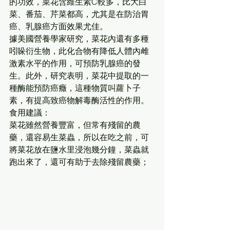
的功效，菜花含維生素C較多，比大白
菜、番茄、芹菜都高，尤其是在防治胃
癌、乳腺癌方面效果尤佳。
據美國營養學家研究，菜花內還有多種
吲哚衍生物，此化合物有降低人體內雌
激素水平的作用，可預防乳腺癌的發
生。此外，研究表明，菜花中提取的一
種酶能預防癌癥，這種物質叫蘿卜子
素，有提高致癌物解毒酶活性的作用。
食用建議：
菜花雖然營養豐富，但常有殘留的農
藥，還容易生菜蟲，所以在吃之前，可
將菜花放在鹽水里浸泡幾分鐘，菜蟲就
跑出來了，還可有助于去除殘留農藥；