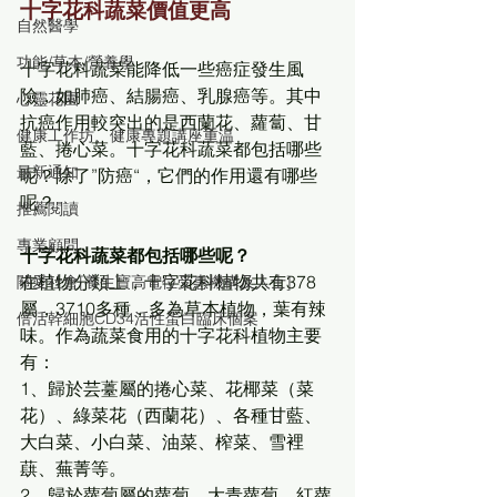
十字花科蔬菜價值更高
自然醫學
功能/草本/營養學
十字花科蔬菜能降低一些癌症發生風
險，如肺癌、結腸癌、乳腺癌等。其中
心靈花園
抗癌作用較突出的是西蘭花、蘿蔔、甘
健康工作坊、健康專題講座重温
藍、捲心菜。十字花科蔬菜都包括哪些
最新通知
呢？除了”防癌“，它們的作用還有哪些
呢？
推薦閱讀
專業顧問
十字花科蔬菜都包括哪些呢？
在植物分類上，十字花科植物共有378
關愛社會[養生寶高電位受惠機構及人士]
屬，3710多種，多為草本植物，葉有辣
倍活幹細胞CD34活性蛋白臨床個案
味。作為蔬菜食用的十字花科植物主要
有：
1、歸於芸薹屬的捲心菜、花椰菜（菜
花）、綠菜花（西蘭花）、各種甘藍、
大白菜、小白菜、油菜、榨菜、雪裡
蕻、蕪菁等。
2、歸於蘿蔔屬的蘿蔔、大青蘿蔔、紅蘿