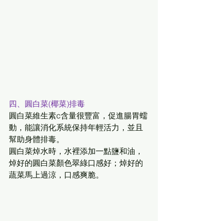
四、圓白菜(椰菜)排毒
圓白菜維生素c含量很豐富，促進腸胃蠕
動，能讓消化系統保持年輕活力，並且
幫助身體排毒。
圓白菜焯水時，水裡添加一點鹽和油，
焯好的圓白菜顏色翠綠口感好；焯好的
蔬菜馬上過涼，口感爽脆。