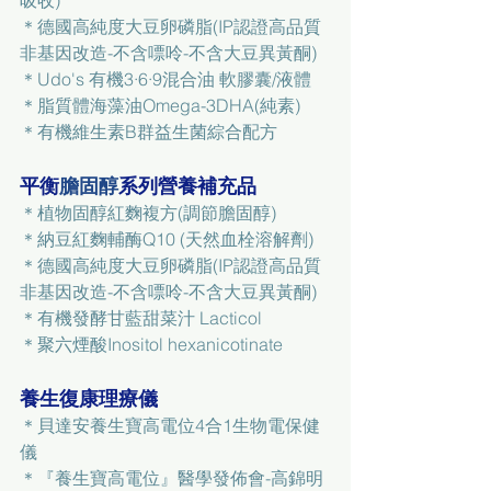
吸收)
＊
德國高純度大豆卵磷脂(IP認證高品質
非基因改造-不含嘌呤-不含大豆異黃酮)
＊
Udo's 
有機3·6·9混合油 軟膠囊/液體
＊
脂質體海藻油Omega-3DHA(純素)
＊
有機維生素B群益生菌綜合配方
平衡
膽固醇
系列營養補充品
＊
植物固醇紅麴複方(調節膽固醇)
＊
納豆紅麴輔酶Q10 (天然血栓溶解劑)
＊
德國高純度大豆卵磷脂(IP認證高品質
非基因改造-不含嘌呤-不含大豆異黃酮)
＊
有機發酵甘藍甜菜汁 Lacticol
＊聚六煙酸Inositol hexanicotinate
養生復康理療儀
＊
貝達安養生寶高電位4合1生物電保健
儀
＊
『養生寶高電位』醫學發佈會-高錦明