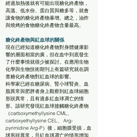
經過加熱後就有可能出現糖化終產物，
高溫、低水份、蛋白質與糖多等，就會
讓食物的糖化終產物暴增。總之，油炸
與燒烤的食物糖化終產物含量最高。
糖化終產物與紅血球的關係
現在已經知道糖化終產物對身體健康影
響的層面相當的廣，但在血中到底發生
了什麼事情就很少被探討。在應用生物
化學與生物技術期刊上有篇研究就在調
查糖化終產物對紅血球的影響。
科學家已經在糖尿病、腎小球腎炎、血
脂異常與肥胖者身上觀察到紅血球細胞
形狀異常，且有過多紅血球凋亡的情
形。該研究發現紅血球接觸糖化終產物
（carboxymethyllysine CML、
carboxyethyllysine CEL、 Arg-
pyrimidine Arg-P）後，細胞膜受損，血
球形狀異常，且紅血球凋亡的情形增加