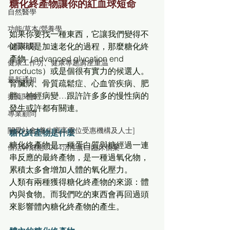
糖化終產物讓你的紅血球短命  
自然醫學
功能/草本/營養學
如果你要找一種東西，它讓我們變得不
健康或是加速老化的過程，那麼糖化終
心靈花園
產物（advanced glycation end 
健康工作坊、健康專題講座重温
products）或是個很有實力的候選人。
最新通知
腎臟病、骨質疏鬆症、心血管疾病、肥
胖、神經病變…跟許許多多的慢性病的
推薦閱讀
發生或許都有關連。
專業顧問
關愛社會[養生寶高電位受惠機構及人士]
糖化終產物是什麼
糖化終產物是一種蛋白質與糖經過一連
倍活幹細胞CD34活性蛋白臨床個案
串反應的最終產物，是一種過氧化物，
累積太多會增加人體的氧化壓力。
人類有兩種獲得糖化終產物的來源：體
內與食物。而我們吃的東西會再回過頭
來影響體內糖化終產物的產生。