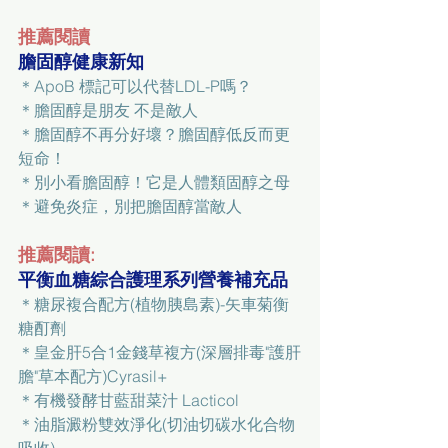
推薦閱讀
膽固醇健康新知
＊
ApoB 標記可以代替LDL-P嗎？
＊
膽固醇是朋友 不是敵人
＊
膽固醇不再分好壞？膽固醇低反而更
短命！
＊
別小看膽固醇！它是人體類固醇之母
＊
避免炎症，別把膽固醇當敵人
推薦閱讀:
平衡血糖綜合護理系列營養補充品
＊
糖尿複合配方(植物胰島素)-矢車菊衡
糖酊劑
＊
皇金肝5合1金錢草複方(深層排毒"護肝
膽"草本配方)Cyrasil+
＊
有機發酵甘藍甜菜汁 Lacticol
＊
油脂澱粉雙效淨化(切油切碳水化合物