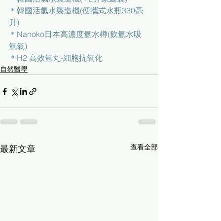
＊
韓國活氫水製造機(便攜式水瓶330毫
升)
＊
Nanoko日本高濃度氫水樽(飲氫水吸
氫氣)
＊
H2 高效氫丸-細胞抗氧化
自然醫學
查看全部
最新文章