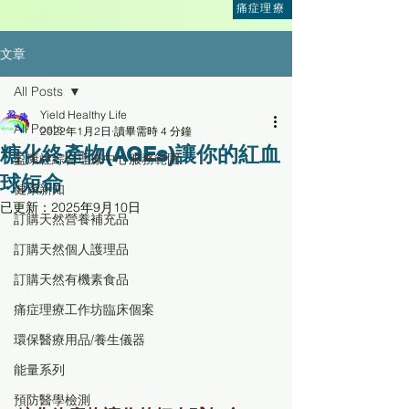
痛症理療
文章
All Posts
Yield Healthy Life
All Posts
2022年1月2日
讀畢需時 4 分鐘
糖化終產物(AGEs)讓你的紅血
盈康社綜合理療中心服務範圍
球短命
健康新知
已更新：
2025年9月10日
訂購天然營養補充品
訂購天然個人護理品
訂購天然有機素食品
痛症理療工作坊臨床個案
環保醫療用品/養生儀器
能量系列
預防醫學檢測