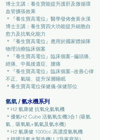
博士主講：養生寶能提升護肝及微循環
血管擴張效果
＊
『養生寶高電位』醫學發佈會黃永漢
博士主講：養生寶四大功能提升細胞自
愈力及抗氧化能力
＊『養生寶高電位』應用於國家體操隊
物理治療臨床個案
＊
『養生寶高電位』臨床個案--偏頭痛、
經痛、中風後遺症、腰痛
＊『養生寶高電位』臨床個案--改善心律
不正、氣喘、提升深層睡眠
＊
養生寶高電位保健儀-保健部位
氫氣 
/ 氫水機系列
＊
H2 氫康健 抗氧化氫氧機
＊
優氫H2 Cube 活氫氧生機3合1 (吸氫
氣﹑吸氧氣+氫氣及氫水機)
＊
H2 氫康健 1000cc 高濃度氫氧機
＊
韓國活氫水製造機(1.2升家庭裝)