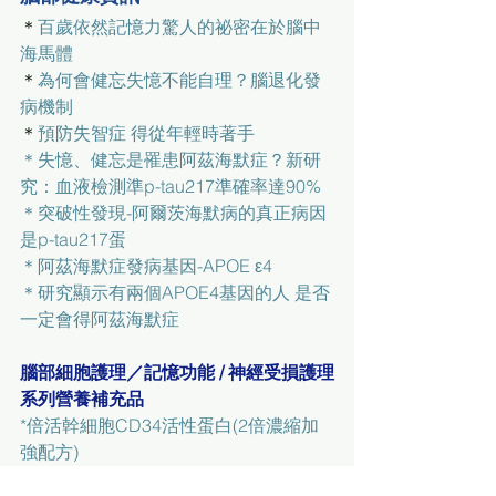
＊
百歲依然記憶力驚人的祕密在於腦中
海馬體
＊
為何會健忘失憶不能自理？腦退化發
病機制
＊
預防失智症 得從年輕時著手
＊
失憶、健忘是罹患阿茲海默症？新研
究：血液檢測準p-tau217準確率達90%
＊
突破性發現-阿爾茨海默病的真正病因
是p-tau217蛋
＊
阿茲海默症發病基因-APOE ε4
＊
研究顯示有兩個APOE4基因的人 是否
一定會得阿茲海默症
腦部細胞護理／記憶功能 / 神經受損護理
系列營養補充品
*
倍活幹細胞CD34活性蛋白(2倍濃縮加
強配方)
*
活腦精華素[提升認知思考記憶力。抗腦