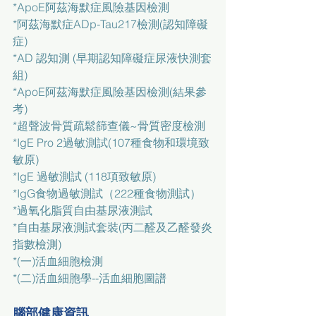
*
ApoE阿茲海默症風險基因檢測
*
阿茲海默症ADp-Tau217檢測(認知障礙
症)
*
AD 認知測 (早期認知障礙症尿液快測套
組)
*
ApoE阿茲海默症風險基因檢測(結果參
考)
*
超聲波骨質疏鬆篩查儀~骨質密度檢測
*
IgE Pro 2過敏測試(107種食物和環境致
敏原)
*
IgE 過敏測試 (118項致敏原)
*
IgG食物過敏測試（222種食物測試）
*
過氧化脂質自由基尿液測試
*
自由基尿液測試套裝(丙二醛及乙醛發炎
指數檢測)
*
(一)活血細胞檢測
*
(二)活血細胞學--活血細胞圖譜
腦部健康資訊