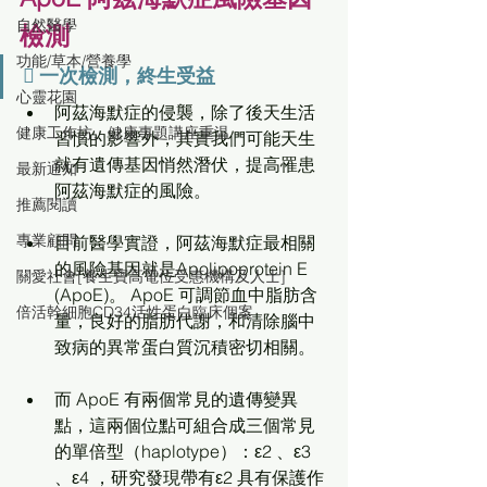
自然醫學
檢測
功能/草本/營養學
 一次檢測，終生受益
心靈花園
阿茲海默症的侵襲，除了後天生活
健康工作坊、健康專題講座重温
習慣的影響外，其實我們可能天生
就有遺傳基因悄然潛伏，提高罹患
最新通知
阿茲海默症的風險。
推薦閱讀
專業顧問
目前醫學實證，阿茲海默症最相關
的風險基因就是Apolipoprotein E 
關愛社會[養生寶高電位受惠機構及人士]
(ApoE)。 ApoE 可調節血中脂肪含
倍活幹細胞CD34活性蛋白臨床個案
量，良好的脂肪代謝，和清除腦中
致病的異常蛋白質沉積密切相關。
而 ApoE 有兩個常見的遺傳變異
點，這兩個位點可組合成三個常見
的單倍型（haplotype）：ε2 、ε3 
、ε4 ，研究發現帶有ε2 具有保護作