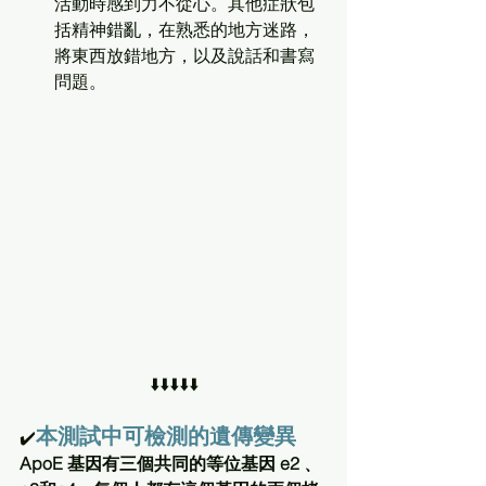
活動時感到力不從心。其他症狀包
括精神錯亂，在熟悉的地方迷路，
將東西放錯地方，以及說話和書寫
問題。
⬇️⬇️⬇️⬇️⬇️
本測試中可檢測的遺傳變異 
✔️
ApoE 基因有三個共同的等位基因 e2﹑