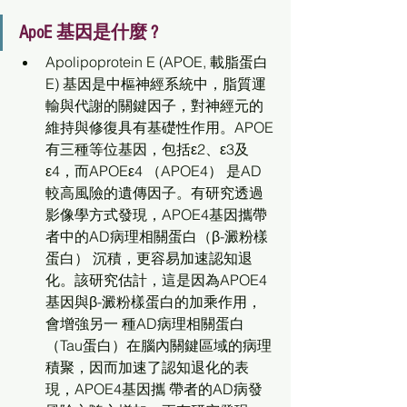
ApoE 基因是什麼 ?
Apolipoprotein E (APOE, 載脂蛋⽩
E) 基因是中樞神經系統中，脂質運
輸與代謝的關鍵因⼦，對神經元的 
維持與修復具有基礎性作⽤。APOE
有三種等位基因，包括ε2、ε3及
ε4，⽽APOEε4 （APOE4） 是AD
較⾼⾵險的遺傳因⼦。有研究透過
影像學⽅式發現，APOE4基因攜帶
者中的AD病理相關蛋⽩（β-澱粉樣
蛋⽩） 沉積，更容易加速認知退
化。該研究估計，這是因為APOE4
基因與β-澱粉樣蛋⽩的加乘作⽤，
會增強另⼀ 種AD病理相關蛋⽩
（Tau蛋⽩）在腦內關鍵區域的病理
積聚，因⽽加速了認知退化的表
現，APOE4基因攜 帶者的AD病發