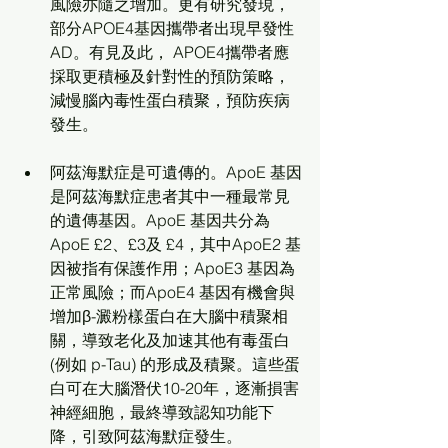
⾵險亦隨之增加。更有研究發現，
部分APOE4基因攜帶者出現早發性
AD。有⾒及此， APOE4攜帶者應
採取更積極及針對性的預防策略，
減慢腦內毒性蛋⽩積聚，預防疾病
發⽣。
阿茲海默症是可遺傳的。ApoE 基因
是阿茲海默症患者其中一種最常見
的遺傳基因。ApoE 基因共分為
ApoE £2、£3及 £4，其中ApoE2 基
因被指有保護作用；ApoE3 基因為
正常風險；而ApoE4 基因有機會與
增加β-澱粉樣蛋白在大腦中積聚相
關，導致老化及加速其他有毒蛋白
(例如 p-Tau) 的形成及積聚。這些蛋
白可在大腦潛伏10-20年，逐漸損害
神經細胞，最終導致認知功能下
降，引致阿茲海默症發生。