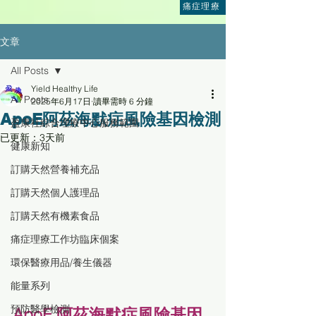
痛症理療
文章
All Posts
Yield Healthy Life
All Posts
2025年6月17日
讀畢需時 6 分鐘
ApoE阿茲海默症風險基因檢測
盈康社綜合理療中心服務範圍
已更新：
3天前
健康新知
訂購天然營養補充品
訂購天然個人護理品
訂購天然有機素食品
痛症理療工作坊臨床個案
環保醫療用品/養生儀器
能量系列
預防醫學檢測
ApoE 阿茲海默症風險基因