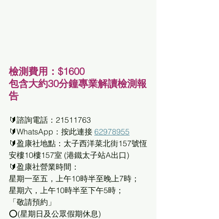
檢測費用：$1600
包含大約30分鐘專業解讀檢測報
告
🔰諮詢電話：21511763
🔰WhatsApp：按此連接 
62978955
🔰盈康社地點：太子西洋菜北街157號恆
安樓10樓157室 (港鐵太子站A出口)
🔰盈康社營業時間：
星期一至五，上午10時半至晚上7時；
星期六，上午10時半至下午5時；
「敬請預約」
⭕(星期日及公眾假期休息)