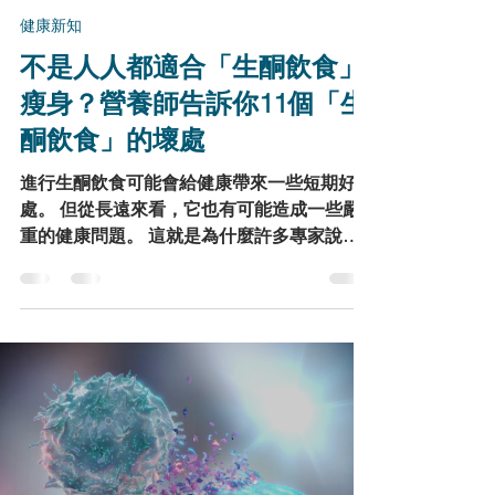
Yield Healthy Life
7月21日
讀畢需時 6 分鐘
健康新知
不是人人都適合「生酮飲食」
瘦身？營養師告訴你11個「生
酮飲食」的壞處
進行生酮飲食可能會給健康帶來一些短期好
處。 但從長遠來看，它也有可能造成一些嚴
重的健康問題。 這就是為什麼許多專家說你
不應該自己擅自嘗試的原因。 Hultin說：「一
般來說，如果一個人正在進行生酮飲食，那麼
他們應該只在短暫的時間內並在密切的醫療監
督下這樣做。」