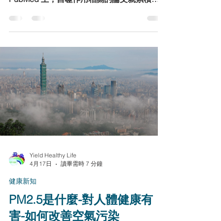
過去十年，自噬作用（autophagy）已經成為
全球生物醫學研究的熱門焦點。光是在
PubMed 上，自噬作用相關的論文就累積超
過 33,000 篇，幾乎涵蓋了老化、癌症、神經
退化、免疫、代謝疾病等各大領域。這樣的研
究熱度，顯示科學界正把自噬作用視為「健康
與長壽的關鍵開關」。 2016 年，日本學者大
隅良典因發現自噬作用的分子機制而榮獲諾貝
爾醫學獎。這不僅代表自噬作用的重要性獲得
最高學術殿堂的肯定，也將這個原本屬於基礎
細胞生物學的名詞，推向全球關注的舞台。
更令人震撼的是，多項實驗數據指出，當自噬
作用被成功啟動，實驗動物的壽命能延長 20–
30%；而在人類臨床觀察中，透過間歇性斷食
與自噬作用活化，能改善代謝、降低心血管疾
病風險，甚至對延緩老化有顯著效果。 換句
Yield Healthy Life
話說，33,000 篇研究背後的核心訊息其實只
4月17日
讀畢需時 7 分鐘
有一句：如果想要抗老、延壽、防病，自噬作
健康新知
用可能就是最關鍵的秘密武器。