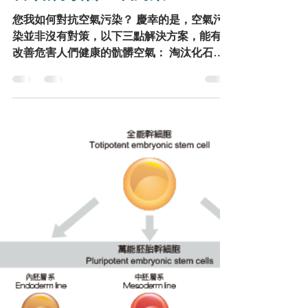
PM2.5是什麼-對人體健康有
害-如何改善空氣污染
您我如何對抗空氣污染？ 慶幸的是，空氣污
染並非沒有對策，以下三點解決方案，能有效
改善危害人們健康的骯髒空氣： 淘汰化石燃
料：燃燒煤炭、天然氣與石油等化石燃料，是
空氣污染物質的主要來源之一，若改為發展再
生能源，將有效改善空氣品質。 改善交通模
式：選擇步行、腳踏車、大眾運輸等交通方
式，取代汽機車，減少燃油車排放的廢氣。
公民參與：帶動更多公眾了解空氣污染的嚴重
性，為維護空氣品質發聲，做出實質改變。
為了您我及地球家園的健康，淘汰化石燃料的
進程不應該再被延宕！邀請您與綠色和平一起
倡議政府及企業積極落實減排政策、發展再生
能源及綠色運輸，為您我及未來世代爭取清淨
呼吸權，讓潔淨無塵的天空將再度回到您我的