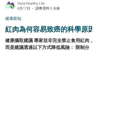
的各種小分子可以受趨化作用穩定無虞的穿越
緊密組織，使生物製劑藥效能有效發揮，且其
透過表面蛋白（如 integrins）能選擇性移動
特定組織或病灶處，提升治療效率。綜合以
上，分析不同來源細胞中外泌體所夾帶的蛋白
Yield Healthy Life
質種類，可幫助我們有效率利用外泌體作為無
4月17日
讀畢需時 5 分鐘
細胞治療的取代工具。
健康新知
紅肉為何容易致癌的科學原因
健康攝取建議 專家並非完全禁止食用紅肉，
而是建議透過以下方式降低風險： 限制分
量： 建議每週紅肉攝取量不超過 500 公克。
改進烹調： 盡量使用蒸、煮、燉等低溫（低
於 100 度）方式。 搭配蔬果： 攝取豐富纖維
與抗氧化劑，幫助中和腸道內的有害物質。