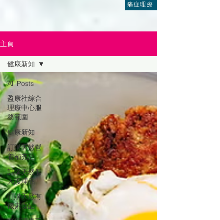
痛症理療
主頁
健康新知
All Posts
盈康社綜合
理療中心服
務範圍
健康新知
訂購天然營
養補充品
訂購天然個
人護理品
訂購天然有
機素食品