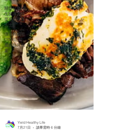
關愛社會[養
生寶高電位
受惠機構及
人士]
倍活幹細胞
CD34活性
蛋白臨床個
案