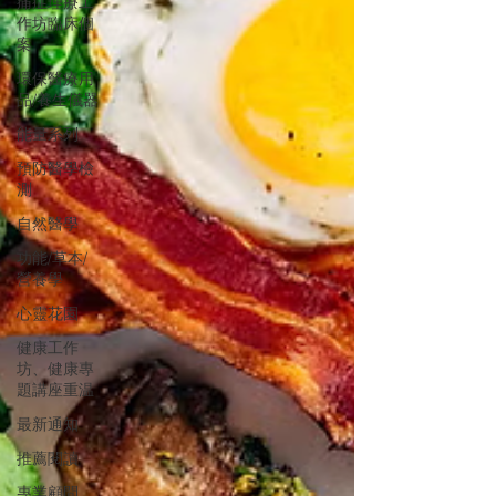
痛症理療工
作坊臨床個
案
環保醫療用
品/養生儀器
能量系列
預防醫學檢
測
自然醫學
功能/草本/
營養學
心靈花園
健康工作
坊、健康專
題講座重温
最新通知
推薦閱讀
專業顧問