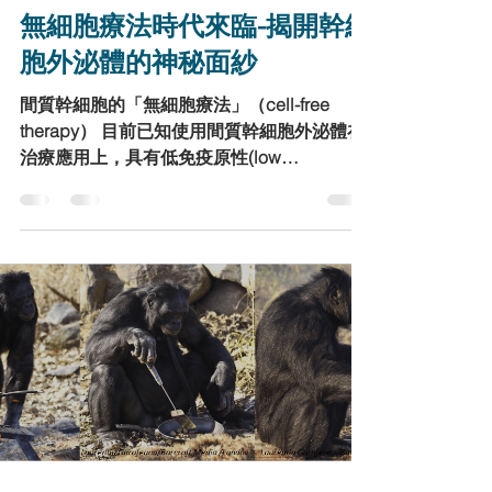
Yield Healthy Life
4月17日
讀畢需時 7 分鐘
健康新知
無細胞療法時代來臨-揭開幹細
胞外泌體的神秘面紗
間質幹細胞的「無細胞療法」（cell-free
therapy） 目前已知使用間質幹細胞外泌體在
治療應用上，具有低免疫原性(low
immunogenicity)、可穿透組織屏障、趨化性
強和穩定性較高等優勢。免疫原方面，因外泌
體體膜表結構與宿主細胞相近，能避免被辨識
為外來抗原，減少免疫排斥，比起幹細胞更適
合用於異體治療；血腦障壁一直是中樞神經疾
病治療上的一大障礙，不僅許多大分子藥物及
細胞無法穿越，或因體循環關係而使分子結構
降解而減低療效甚至失活，但受到外泌體包裹